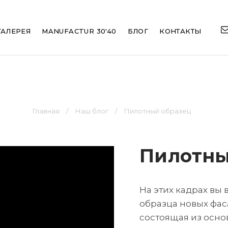
ation
ГАЛЕРЕЯ
MANUFACTUR 30'40
БЛОГ
КОНТАКТЫ
Главная
Наш блог
Пилотный образец
Пилотны
На этих кадрах вы
образца новых фас
состоящая из осно