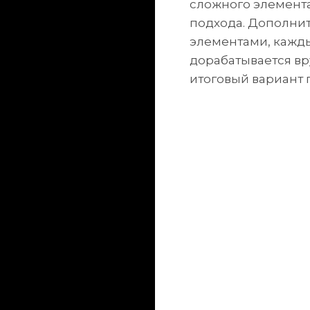
сложного элемент
подхода. Дополни
элементами, кажды
дорабатывается вр
итоговый вариант 