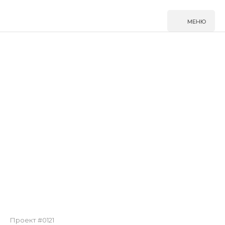
МЕНЮ
Перейти
к
основному
содержанию
Проект #0121