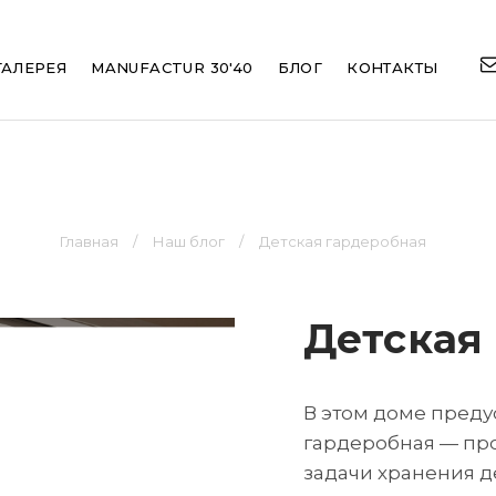
ation
ГАЛЕРЕЯ
MANUFACTUR 30'40
БЛОГ
КОНТАКТЫ
Главная
Наш блог
Детская гардеробная
Детская
В этом доме преду
гардеробная — про
задачи хранения д