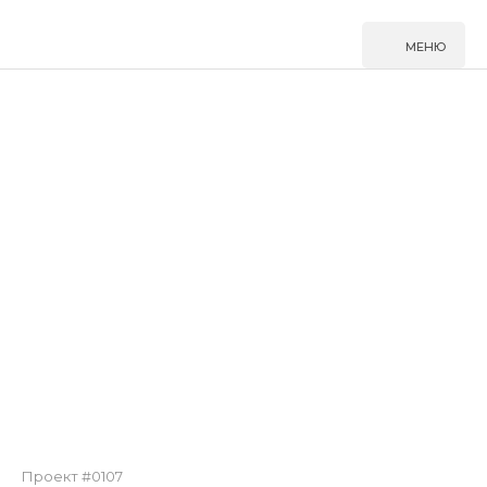
МЕНЮ
Перейти
к
основному
содержанию
Проект #0107