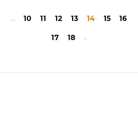
Нумерация
Page
10
Page
11
Page
12
Page
13
Current
14
Page
15
Pag
16
…
страниц
page
Page
17
Page
18
…