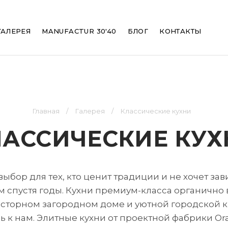
ation
ГАЛЕРЕЯ
MANUFACTUR 30'40
БЛОГ
КОНТАКТЫ
Главная
Галерея
Классические кухни
ЛАССИЧЕСКИЕ КУХ
выбор для тех, кто ценит традиции и не хочет за
м спустя годы. Кухни премиум-класса органично
сторном загородном доме и уютной городской кв
 к нам. Элитные кухни от проектной фабрики Or