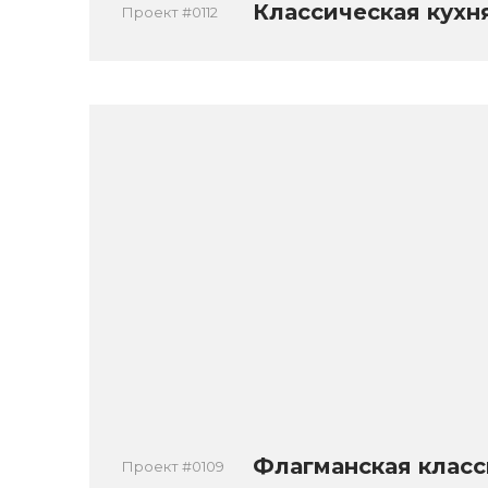
Классическая кухн
Проект #0112
Флагманская класс
Проект #0109