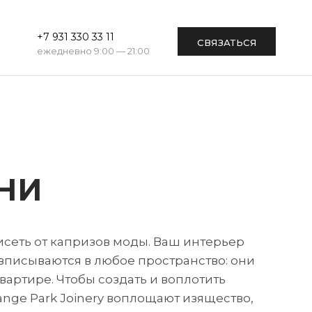
+7 931 330 33 11
СВЯЗАТЬСЯ
ежедневно 9:00 — 21:00
НИ
висеть от капризов моды. Ваш интерьер
 вписываются в любое пространство: они
артире. Чтобы создать и воплотить
ange Park Joinery воплощают изящество,