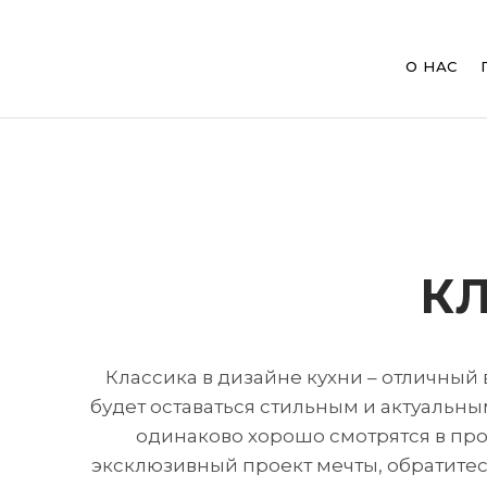
Main
navig
О НАС
Перейти
к
Строка
основному
К
содержанию
навигации
Классика в дизайне кухни – отличный 
будет оставаться стильным и актуальны
одинаково хорошо смотрятся в про
эксклюзивный проект мечты, обратитесь