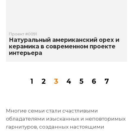
Проект #0091
Натуральный американский орех и
керамика в современном проекте
интерьера
Нумерация
Page
1
Page
2
Current
3
Page
4
Page
5
Page
6
Page
7
страниц
page
Многие семьи стали счастливыми
обладателями изысканных и неповторимых
гарнитуров, созданных настоящими